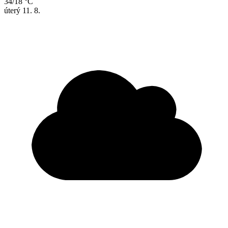
34/18 °C
úterý
11. 8.