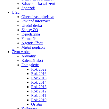
Zdravotnická zařízení
Sponzoři
Úřad
Obecní zastupitelstvo
Povinné informace
Úřední deska
Zápisy ZO
E-podatelna
Formuláře
Agenda úřadu
Místní poplatky
Život v obci
Aktuality
Kalendář akcí
Fotogalerie
Rok 2022
Rok 2016
Rok 2015
Rok 2014
Rok 2013
Rok 2012
Rok 2011
Rok 2010
Ostatní
Knihovna