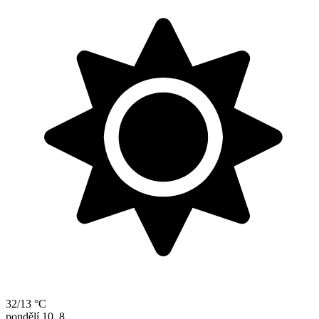
32/13 °C
pondělí
10. 8.