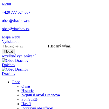
Menu
+420 777 524 087
obec@drachov.cz
obec@drachov.cz
Mapa webu
Vytisknout
Hledaný výraz
Hledat
rozšířené vyhledávání
Dráchov
Dráchov
Obec
O nás
Historie
Nejbližší okolí Dráchova
Pohřebiště
Hasiči
Dopravní obslužnost