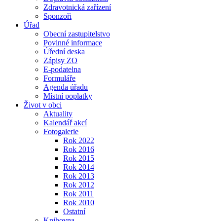
Zdravotnická zařízení
Sponzoři
Úřad
Obecní zastupitelstvo
Povinné informace
Úřední deska
Zápisy ZO
E-podatelna
Formuláře
Agenda úřadu
Místní poplatky
Život v obci
Aktuality
Kalendář akcí
Fotogalerie
Rok 2022
Rok 2016
Rok 2015
Rok 2014
Rok 2013
Rok 2012
Rok 2011
Rok 2010
Ostatní
Knihovna