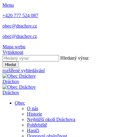
Menu
+420 777 524 087
obec@drachov.cz
obec@drachov.cz
Mapa webu
Vytisknout
Hledaný výraz
Hledat
rozšířené vyhledávání
Dráchov
Dráchov
Obec
O nás
Historie
Nejbližší okolí Dráchova
Pohřebiště
Hasiči
Dopravní obslužnost